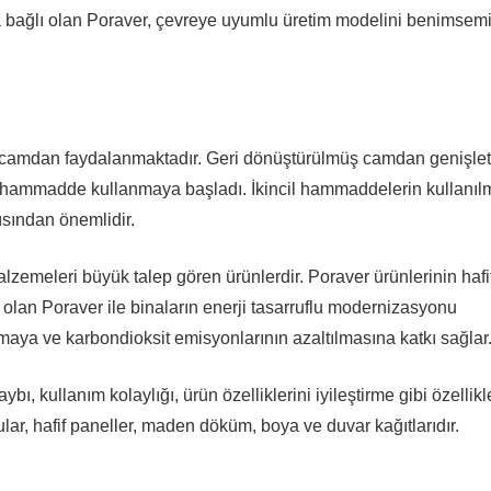
ya bağlı olan Poraver, çevreye uyumlu üretim modelini benimsemiş
ş camdan faydalanmaktadır. Geri dönüştürülmüş camdan genişle
il hammadde kullanmaya başladı. İkincil hammaddelerin kullanıl
ısından önemlidir.
 malzemeleri büyük talep gören ürünlerdir. Poraver ürünlerinin hafi
olan Poraver ile binaların enerji tasarruflu modernizasyonu
maya ve karbondioksit emisyonlarının azaltılmasına katkı sağlar
ybı, kullanım kolaylığı, ürün özelliklerini iyileştirme gibi özellikl
gular, hafif paneller, maden döküm, boya ve duvar kağıtlarıdır.