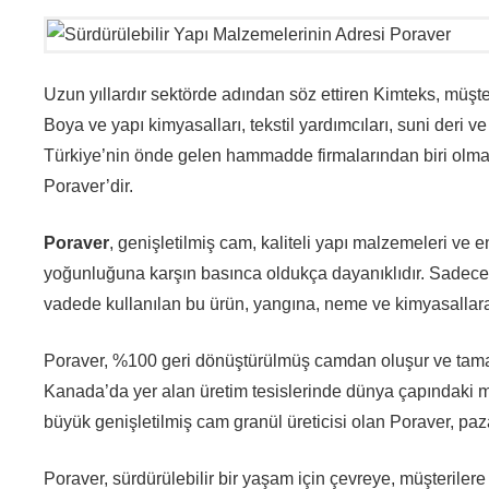
Uzun yıllardır sektörde adından söz ettiren Kimteks, müşte
Boya ve yapı kimyasalları, tekstil yardımcıları, suni deri v
Türkiye’nin önde gelen hammadde firmalarından biri olmayı 
Poraver’dir.
Poraver
, genişletilmiş cam, kaliteli yapı malzemeleri ve e
yoğunluğuna karşın basınca oldukça dayanıklıdır. Sadece ı
vadede kullanılan bu ürün, yangına, neme ve kimyasallara 
Poraver, %100 geri dönüştürülmüş camdan oluşur ve tamame
Kanada’da yer alan üretim tesislerinde dünya çapındaki müş
büyük genişletilmiş cam granül üreticisi olan Poraver, pa
Poraver, sürdürülebilir bir yaşam için çevreye, müşterilere