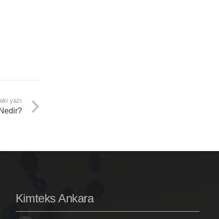
aki yazı
 Nedir?
Kimteks Ankara