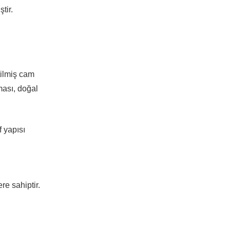
tir.
tilmiş cam
ması, doğal
f yapısı
.
ere sahiptir.