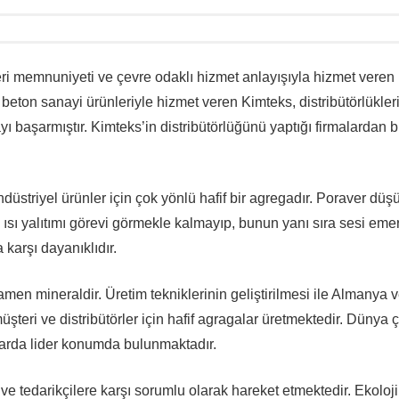
ri memnuniyeti ve çevre odaklı hizmet anlayışıyla hizmet veren b
e beton sanayi ürünleriyle hizmet veren Kimteks, distribütörlükleri
başarmıştır. Kimteks’in distribütörlüğünü yaptığı firmalardan bi
ndüstriyel ürünler için çok yönlü hafif bir agregadır. Poraver düş
sı yalıtımı görevi görmekle kalmayıp, bunun yanı sıra sesi eme
karşı dayanıklıdır.
n mineraldir. Üretim tekniklerinin geliştirilmesi ile Almanya 
teri ve distribütörler için hafif agragalar üretmektedir. Dünya
zarda lider konumda bulunmaktadır.
 ve tedarikçilere karşı sorumlu olarak hareket etmektedir. Ekoloj