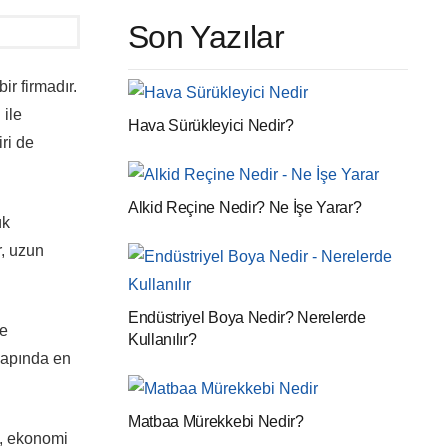
Son Yazılar
ir firmadır.
 ile
Hava Sürükleyici Nedir?
ri de
Alkid Reçine Nedir? Ne İşe Yarar?
ük
r, uzun
Endüstriyel Boya Nedir? Nerelerde
ve
Kullanılır?
 çapında en
Matbaa Mürekkebi Nedir?
i, ekonomi