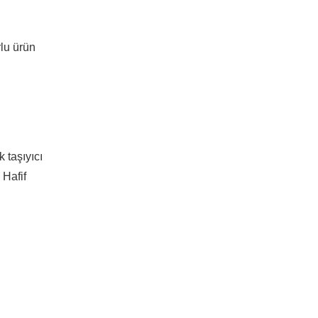
rlu ürün
 taşıyıcı
 Hafif