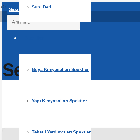
Suni Deri
Sipariş Formu
Spektler
Sertifikalar
Boya Kimyasalları Spektler
Yapı Kimyasalları Spektler
Tekstil Yardımcıları Spektler