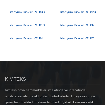
Titanyum Dioksit RC 833
Titanyum Dioksit RC 823
Titanyum Dioksit RC 818
Titanyum Dioksit RC 86
Titanyum Dioksit RC 84
Titanyum Dioksit RC 82
KİMTEKS
Kimteks boya hammaddeleri ithalatında ve ihracatında,
uluslararası alanda aldığı distribütörlüklerle, Türkiye’nin önde
gelen hammadde firmalarından biridir. Şirket ilkelerine sadık