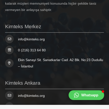
kalarak müşteri memnuniyeti konusunda hiçbir şekilde taviz
vermeyen bir anlayışa sahiptir.
Kimteks Merkez
info@kimteks.org
0 (216) 313 64 80
Ekin Sanayi Sit. Sanatkarlar Cad. A2 Blk. No:23 Dudullu
– İstanbul
Kimteks Ankara
Whatsapp
info@kimteks.org
0 (312) 354 49 92