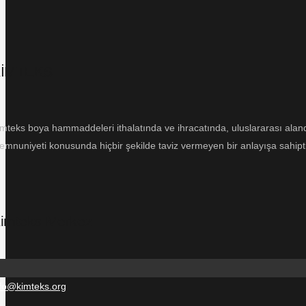
İMTEKS
mteks boya hammaddeleri ithalatında ve ihracatında, uluslararası alanda 
mnuniyeti konusunda hiçbir şekilde taviz vermeyen bir anlayışa sahipti
imteks Merkez
nfo@kimteks.org