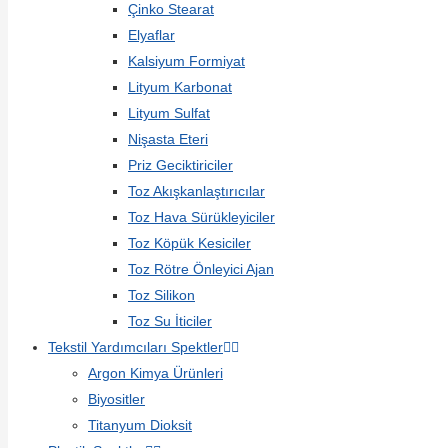
Çinko Stearat
Elyaflar
Kalsiyum Formiyat
Lityum Karbonat
Lityum Sulfat
Nişasta Eteri
Priz Geciktiriciler
Toz Akışkanlaştırıcılar
Toz Hava Sürükleyiciler
Toz Köpük Kesiciler
Toz Rötre Önleyici Ajan
Toz Silikon
Toz Su İticiler
Tekstil Yardımcıları Spektler
Argon Kimya Ürünleri
Biyositler
Titanyum Dioksit