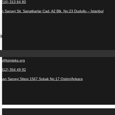
 (216) 313 64 80
in Sanayi Sit. Sanatkarlar Cad. A2 Blk. No:23 Dudullu – İstanbul
imteks Ankara
nfo@kimteks.org
 (312) 354 49 92
tisan Sanayi Sitesi 1567.Sokak No:17 Ostim/Ankara