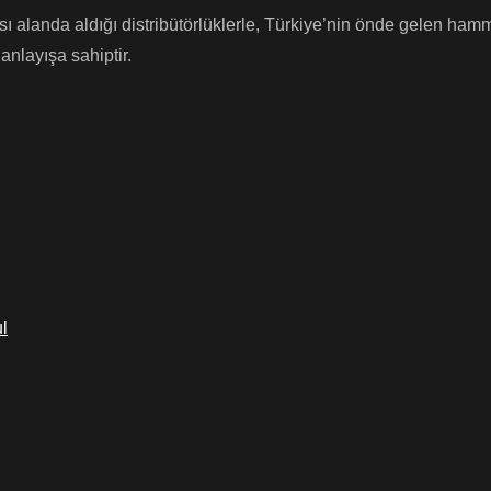
 alanda aldığı distribütörlüklerle, Türkiye’nin önde gelen hammad
nlayışa sahiptir.
l