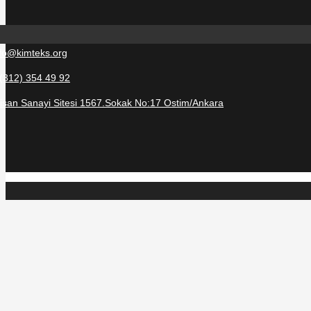
nfo@kimteks.org
 (312) 354 49 92
tisan Sanayi Sitesi 1567.Sokak No:17 Ostim/Ankara