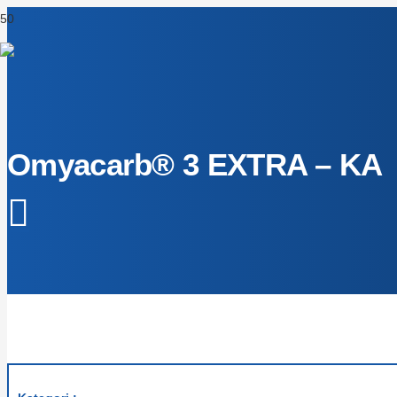
Omyacarb® 3 EXTRA – KA