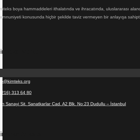
mteks boya hammaddeleri ithalatında ve ihracatında, uluslararası alanda 
mnuniyeti konusunda hiçbir şekilde taviz vermeyen bir anlayışa sahipti
imteks Merkez
nfo@kimteks.org
 (216) 313 64 80
in Sanayi Sit. Sanatkarlar Cad. A2 Blk. No:23 Dudullu – İstanbul
imteks Ankara