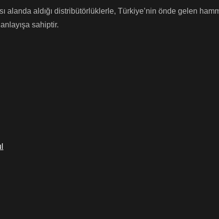
 alanda aldığı distribütörlüklerle, Türkiye’nin önde gelen hammad
nlayışa sahiptir.
l