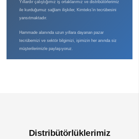
Yıllardır çalıştığımız iş ortaklarımız ve distribütörlerimiz
ile kurduğumuz sağlam ilişkiler, Kimteks’in tecrübesini
yansıtmaktadır.
Hammade alanında uzun yıllara dayanan pazar
tecrübemizi ve sektör bilgimizi, işimizin her anında siz
müşterilerimizle paylaşıyoruz.
Distribütörlüklerimiz