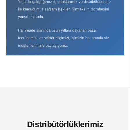
Yıllardır çalıştığımız iş ortaklarımız ve distribütörlerimiz
ile kurduğumuz sağlam ilişkiler, Kimteks’in tecrübesini
yansıtmaktadır.
Hammade alanında uzun yıllara dayanan pazar
tecrübemizi ve sektör bilgimizi, işimizin her anında siz
müşterilerimizle paylaşıyoruz.
Distribütörlüklerimiz